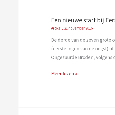
Een nieuwe start bij Ee
/
21 november 2016
De derde van de zeven grote of
(eerstelingen van de oogst) o
Ongezuurde Broden, volgens de 
Een
Meer lezen »
nieuwe
start
bij
Eerstelingen