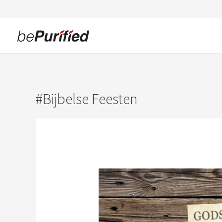
Ga
naar
de
inhoud
Bijbelse Feesten