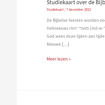
Studiekaart over de Bijb
/
7 december 2022
De Bijbelse feesten worden ook
Hebreeuws מועדי יהוה (mō-w-‘ă-ḏê Yah-weh) genoemd, wat letterlijk ‘aangewezen tijden van Jahweh’ betekent.
God wees deze tijden aan tijden
Nieuwe […]
Studiekaart
Meer lezen »
over
de
Bijbelse
feesten