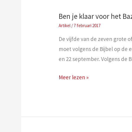
Ben je klaar voor het B
/
7 februari 2017
De vijfde van de zeven grote of
moet volgens de Bijbel op de e
en 22 september. Volgens de Bi
Ben
Meer lezen »
je
klaar
voor
het
Bazuinenfeest?