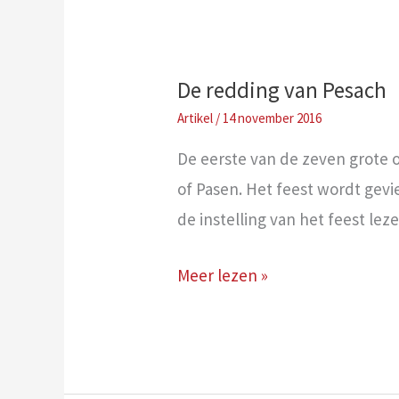
reiniging
De redding van Pesach
/
14 november 2016
De eerste van de zeven grote o
of Pasen. Het feest wordt gevier
de instelling van het feest lez
De
Meer lezen »
redding
van
Pesach