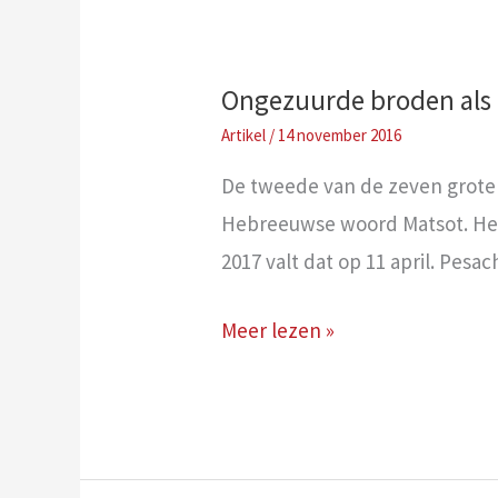
Ongezuurde broden als 
/
14 november 2016
De tweede van de zeven grote 
Hebreeuwse woord Matsot. Het f
2017 valt dat op 11 april. Pes
Ongezuurde
Meer lezen »
broden
als
teken
van